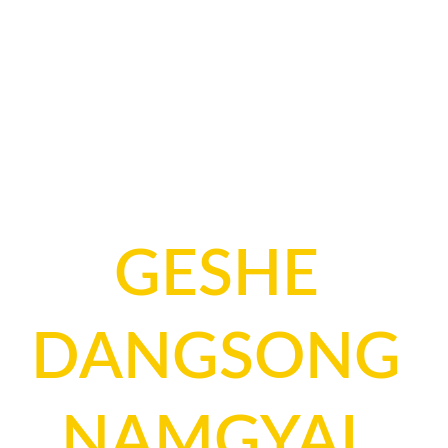
OS
INICIO
CONTACTO
CLASES
OS
CERTIFICACIÓN
ORACIONES
GESHE 
DANGSONG 
NAMGYAL 