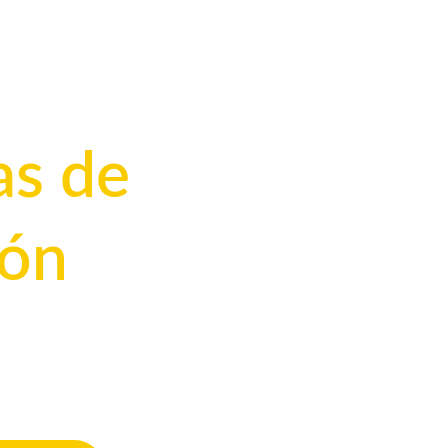
s de 
ión