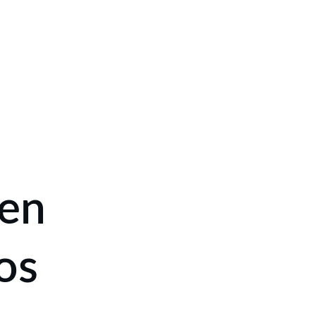
OS
INICIO
CONTACTO
CLASES
OS
CERTIFICACIÓN
ORACIONES
en 
os 