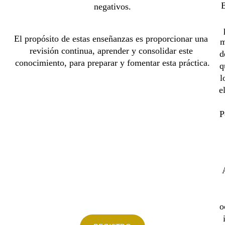
 
B
negativos.
El propósito de estas enseñanzas es proporcionar una 
m
revisión continua, aprender y consolidar este 
d
conocimiento, para preparar y fomentar esta práctica.
q
l
e
P
o