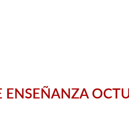
OS
INICIO
CONTACTO
CLASES
OS
CERTIFICACIÓN
ORACIONES
E ENSEÑANZA OCTU