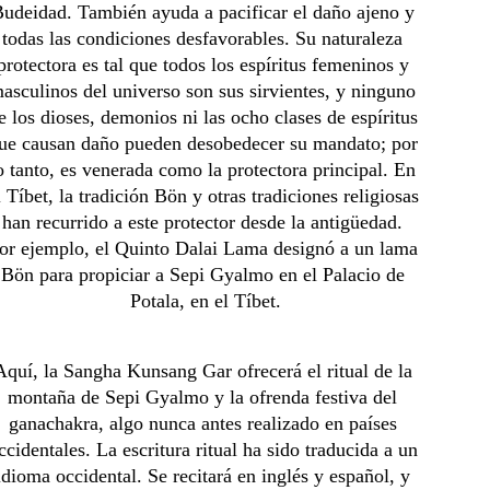
udeidad. También ayuda a pacificar el daño ajeno y 
todas las condiciones desfavorables. Su naturaleza 
protectora es tal que todos los espíritus femeninos y 
asculinos del universo son sus sirvientes, y ninguno 
e los dioses, demonios ni las ocho clases de espíritus 
ue causan daño pueden desobedecer su mandato; por 
o tanto, es venerada como la protectora principal. En 
l Tíbet, la tradición Bön y otras tradiciones religiosas 
han recurrido a este protector desde la antigüedad. 
or ejemplo, el Quinto Dalai Lama designó a un lama 
Bön para propiciar a Sepi Gyalmo en el Palacio de 
Potala, en el Tíbet.
Aquí, la Sangha Kunsang Gar ofrecerá el ritual de la 
montaña de Sepi Gyalmo y la ofrenda festiva del 
ganachakra, algo nunca antes realizado en países 
ccidentales. La escritura ritual ha sido traducida a un 
idioma occidental. Se recitará en inglés y español, y 