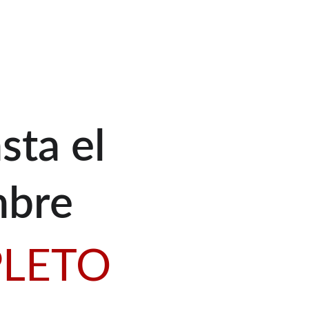
ta el 
mbre
LETO 