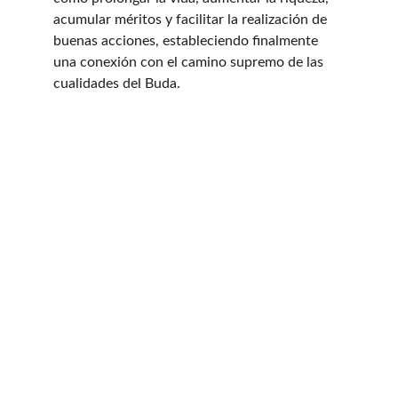
acumular méritos y facilitar la realización de 
buenas acciones, estableciendo finalmente 
una conexión con el camino supremo de las 
cualidades del Buda.
CONTACTO
kunsanggarmx@gmail.com
Eventos
Clases y eventos cada fin de semana.